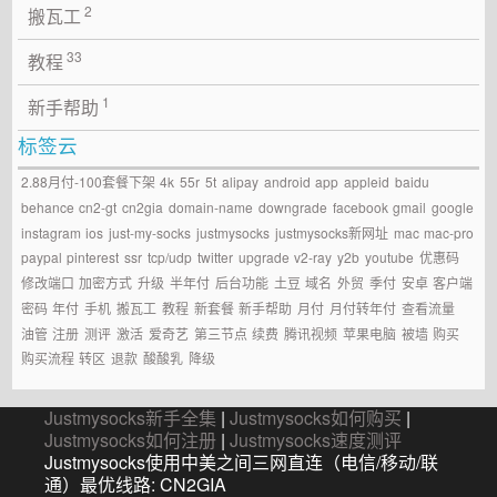
2
搬瓦工
33
教程
1
新手帮助
标签云
2.88月付-100套餐下架
4k
55r
5t
alipay
android
app
appleid
baidu
behance
cn2-gt
cn2gia
domain-name
downgrade
facebook
gmail
google
instagram
ios
just-my-socks
justmysocks
justmysocks新网址
mac
mac-pro
paypal
pinterest
ssr
tcp/udp
twitter
upgrade
v2-ray
y2b
youtube
优惠码
修改端口
加密方式
升级
半年付
后台功能
土豆
域名
外贸
季付
安卓
客户端
密码
年付
手机
搬瓦工
教程
新套餐
新手帮助
月付
月付转年付
查看流量
油管
注册
测评
激活
爱奇艺
第三节点
续费
腾讯视频
苹果电脑
被墙
购买
购买流程
转区
退款
酸酸乳
降级
Justmysocks新手全集
|
Justmysocks如何购买
|
Justmysocks如何注册
|
Justmysocks速度测评
Justmysocks使用中美之间三网直连（电信/移动/联
通）最优线路: CN2GIA