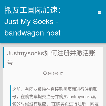
搬瓦工国际加速：
Just My Socks -
bandwagon host
首页
Justmysocks如何注册并激活账
justmysocks官网
JustMySocks专题新手引导
号
搬瓦工官方出品的ss,CN2GIA线路,不要linux技术,拿
2019-06-17
来就用
所有文章
之前，有网友反映在直接购买页面进行注册账
号，在购物车提交注册并购买Justmysocks套
餐的时候没有反应，(在购买页进行注册，网友