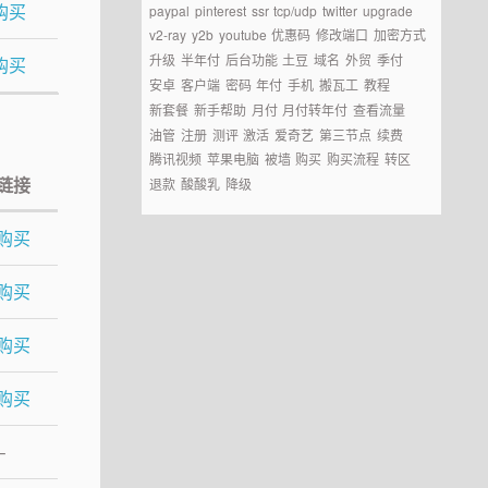
购买
paypal
pinterest
ssr
tcp/udp
twitter
upgrade
v2-ray
y2b
youtube
优惠码
修改端口
加密方式
升级
半年付
后台功能
土豆
域名
外贸
季付
购买
安卓
客户端
密码
年付
手机
搬瓦工
教程
新套餐
新手帮助
月付
月付转年付
查看流量
油管
注册
测评
激活
爱奇艺
第三节点
续费
腾讯视频
苹果电脑
被墙
购买
购买流程
转区
链接
退款
酸酸乳
降级
购买
购买
购买
购买
–