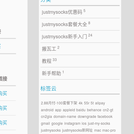
5
justmysocks优惠码
8
justmysocks套餐大全
接
24
justmysocks新手入门
买
2
搬瓦工
33
教程
1
新手帮助
链接
标签云
购买
2.88月付-100套餐下架
4k
55r
5t
alipay
购买
android
app
appleid
baidu
behance
cn2-gt
cn2gia
domain-name
downgrade
facebook
购买
gmail
google
instagram
ios
just-my-socks
justmysocks
justmysocks新网址
mac
mac-pro